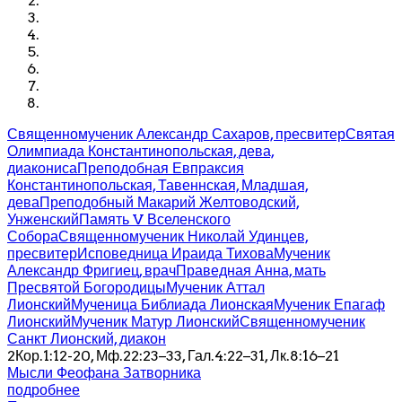
Священномученик Александр Сахаров, пресвитер
Святая
Олимпиада Константинопольская, дева,
диакониса
Преподобная Евпраксия
Константинопольская, Тавеннская, Младшая,
дева
Преподобный Макарий Желтоводский,
Унженский
Память V Вселенского
Собора
Священномученик Николай Удинцев,
пресвитер
Исповедница Ираида Тихова
Мученик
Александр Фригиец, врач
Праведная Анна, мать
Пресвятой Богородицы
Мученик Аттал
Лионский
Мученица Библиада Лионская
Мученик Епагаф
Лионский
Мученик Матур Лионский
Священномученик
Санкт Лионский, диакон
2Кор.1:12-20, Мф.22:23–33, Гал.4:22–31, Лк.8:16–21
Мысли Феофана Затворника
подробнее