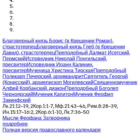
Благоверный князь Борис (в Крещении Роман),
страстотерпец
Благоверный князь Глеб (в Крещении
Давид), страстотерпец
Преподобный Далмат Исетский,
Пермский
Исповедник Николай Понгильский,
пресвитер
Исповедник Иоанн Калинин,
пресвитер
Мученица Христина Тирская
Преподобный
Поликарп Печерский, архимандрит
Святитель Георгий
(Конисский), архиепископ Могилевский
Священномученик
Алфей Корбанский, диакон
Преподобный Боголеп
Черноярский
Мученик Капитон
Мученик Феофил
Закинфский
Лк.21:12–19, 2Кор.1:1-7, Мф.21:43–46, Рим.8:28–39,
Ин.15:17–16:2, 2Кор.6:1-10, Лк.7:36–50
Мысли Феофана Затворника
подробнее
Полная версия православного календаря