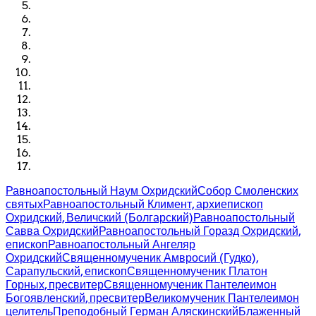
Равноапостольный Наум Охридский
Собор Смоленских
святых
Равноапостольный Климент, архиепископ
Охридский, Величский (Болгарский)
Равноапостольный
Савва Охридский
Равноапостольный Горазд Охридский,
епископ
Равноапостольный Ангеляр
Охридский
Священномученик Амвросий (Гудко),
Сарапульский, епископ
Священномученик Платон
Горных, пресвитер
Священномученик Пантелеимон
Богоявленский, пресвитер
Великомученик Пантелеимон
целитель
Преподобный Герман Аляскинский
Блаженный