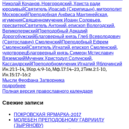
Николай Кочанов, Новгородский, Христа ради
юродивый
Святитель Иоасаф (Скрипицын), митрополит
Московский
Преподобная Анфиса Мантинейская,
игумения
Священномученик Иоанн Соловьев,
пресвитер
Святитель Антоний, епископ Вологодский,
Великопермский
Преподобный Аркадий
Дорогобужский
Благоверный князь Глеб Всеволодович
(Святославич) Смоленский
Преподобный Ефрем
Смоленский
Святитель Игнатий, епископ Смоленский,
чудотворец
Благоверный князь Симеон Мстиславич
Вяземский
Мученик Христодул Солунский,
Кассандрский
Преподобномученик Игнатий Яблочинсий
Ин.21:1–14, 1Кор.4:9-16, Мф.17:14–23, 2Тим.2:1-10,
Ин.15:17–16:2
Мысли Феофана Затворника
подробнее
Полная версия православного календаря
Свежие записи
ПОКРОВСКАЯ ЯРМАРКА-2017
МОЛЕБЕН ПРЕПОДОБНОМУ ГАВРИИЛУ
(ЗЫРЯНОВУ)