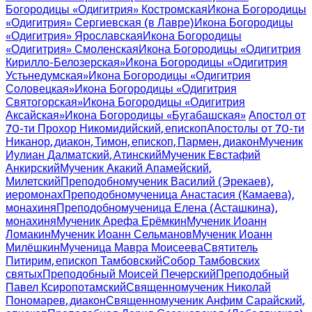
Богородицы «Одигитрия» Костромская
Икона Богородицы
«Одигитрия» Сергиевская (в Лавре)
Икона Богородицы
«Одигитрия» Ярославская
Икона Богородицы
«Одигитрия» Смоленская
Икона Богородицы «Одигитрия
Кирилло-Белозерская»
Икона Богородицы «Одигитрия
Устьнедумская»
Икона Богородицы «Одигитрия
Соловецкая»
Икона Богородицы «Одигитрия
Святогорская»
Икона Богородицы «Одигитрия
Аксайская»
Икона Богородицы «Бугабашская»
Апостол от
70-ти Прохор Никомидийский, епископ
Апостолы от 70-ти
Никанор, диакон, Тимон, епископ, Пармен, диакон
Мученик
Иулиан Далматский, Атинский
Мученик Евстафий
Анкирский
Мученик Акакий Апамейский,
Милетский
Преподобномученик Василий (Эрекаев),
иеромонах
Преподобномученица Анастасия (Камаева),
монахиня
Преподобномученица Елена (Асташкина),
монахиня
Мученик Арефа Ерёмкин
Мученик Иоанн
Ломакин
Мученик Иоанн Сельманов
Мученик Иоанн
Милёшкин
Мученица Мавра Моисеева
Святитель
Питирим, епископ Тамбовский
Собор Тамбовских
святых
Преподобный Моисей Печерский
Преподобный
Павел Ксиропотамский
Священномученик Николай
Пономарев, диакон
Священномученик Анфим Сарайский,