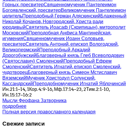
Горных, пресвитер
Священномученик Пантелеимон
Богоявленский, пресвитер
Великомученик Пантелеимон
целитель
Преподобный Герман Аляскинский
Блаженный
Николай Кочанов, Новгородский, Христа ради
юродивый
Святитель Иоасаф (Скрипицын), митрополит
Московский
Преподобная Анфиса Мантинейская,
игумения
Священномученик Иоанн Соловьев,
пресвитер
Святитель Антоний, епископ Вологодский,
Великопермский
Преподобный Аркадий
Дорогобужский
Благоверный князь Глеб Всеволодович
(Святославич) Смоленский
Преподобный Ефрем
Смоленский
Святитель Игнатий, епископ Смоленский,
чудотворец
Благоверный князь Симеон Мстиславич
Вяземский
Мученик Христодул Солунский,
Кассандрский
Преподобномученик Игнатий Яблочинсий
Ин.21:1–14, 1Кор.4:9-16, Мф.17:14–23, 2Тим.2:1-10,
Ин.15:17–16:2
Мысли Феофана Затворника
подробнее
Полная версия православного календаря
Свежие записи