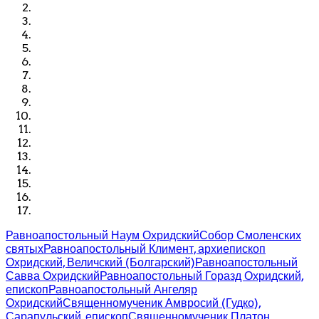
Равноапостольный Наум Охридский
Собор Смоленских
святых
Равноапостольный Климент, архиепископ
Охридский, Величский (Болгарский)
Равноапостольный
Савва Охридский
Равноапостольный Горазд Охридский,
епископ
Равноапостольный Ангеляр
Охридский
Священномученик Амвросий (Гудко),
Сарапульский, епископ
Священномученик Платон