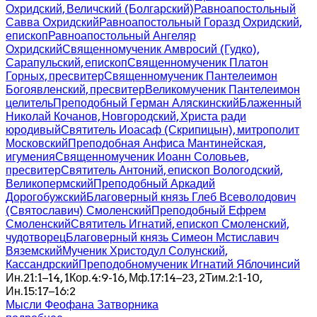
Охридский, Величский (Болгарский)
Равноапостольный
Савва Охридский
Равноапостольный Горазд Охридский,
епископ
Равноапостольный Ангеляр
Охридский
Священномученик Амвросий (Гудко),
Сарапульский, епископ
Священномученик Платон
Горных, пресвитер
Священномученик Пантелеимон
Богоявленский, пресвитер
Великомученик Пантелеимон
целитель
Преподобный Герман Аляскинский
Блаженный
Николай Кочанов, Новгородский, Христа ради
юродивый
Святитель Иоасаф (Скрипицын), митрополит
Московский
Преподобная Анфиса Мантинейская,
игумения
Священномученик Иоанн Соловьев,
пресвитер
Святитель Антоний, епископ Вологодский,
Великопермский
Преподобный Аркадий
Дорогобужский
Благоверный князь Глеб Всеволодович
(Святославич) Смоленский
Преподобный Ефрем
Смоленский
Святитель Игнатий, епископ Смоленский,
чудотворец
Благоверный князь Симеон Мстиславич
Вяземский
Мученик Христодул Солунский,
Кассандрский
Преподобномученик Игнатий Яблочинсий
Ин.21:1–14, 1Кор.4:9-16, Мф.17:14–23, 2Тим.2:1-10,
Ин.15:17–16:2
Мысли Феофана Затворника