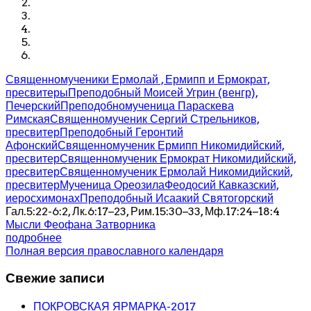
Священномученики Ермолай , Ермипп и Ермократ,
пресвитеры
Преподобный Моисей Угрин (венгр),
Печерский
Преподобномученица Параскева
Римская
Священномученик Сергий Стрельников,
пресвитер
Преподобный Геронтий
Афонский
Священномученик Ермипп Никомидийский,
пресвитер
Священномученик Ермократ Никомидийский,
пресвитер
Священномученик Ермолай Никомидийский,
пресвитер
Мученица Ореозила
Феодосий Кавказский,
иеросхимонах
Преподобный Исаакий Святогорский
Гал.5:22-6:2, Лк.6:17–23, Рим.15:30–33, Мф.17:24–18:4
Мысли Феофана Затворника
подробнее
Полная версия православного календаря
Свежие записи
ПОКРОВСКАЯ ЯРМАРКА-2017